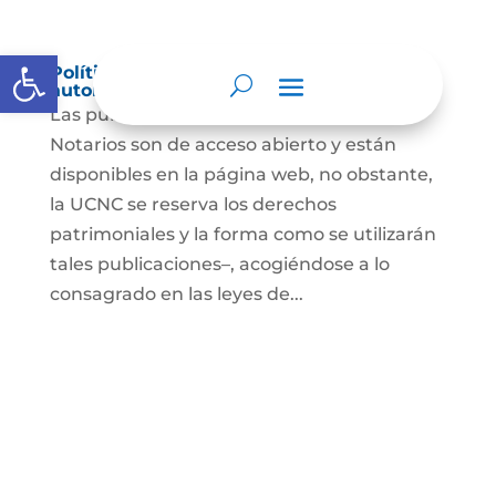
Abrir barra de herramientas
Política de derechos de autor y/o
autorización de uso sobre los contenidos
Las publicaciones de la UCNC y de los
Notarios son de acceso abierto y están
disponibles en la página web, no obstante,
la UCNC se reserva los derechos
patrimoniales y la forma como se utilizarán
tales publicaciones–, acogiéndose a lo
consagrado en las leyes de...