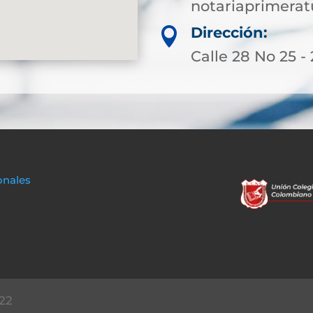
notariaprimera
Dirección:

Calle 28 No 25 -
onales
22