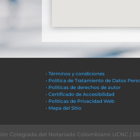
• Términos y condiciones
• Política de Tratamiento de Datos Pers
• Políticas de derechos de autor
• Certificado de Accesibilidad
• Políticas de Privacidad Web
• Mapa del Sitio
ón Colegiada del Notariado Colombiano UCNC | 20