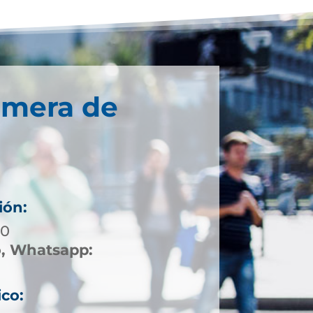
imera de
ión:
00
o, Whatsapp:
ico: