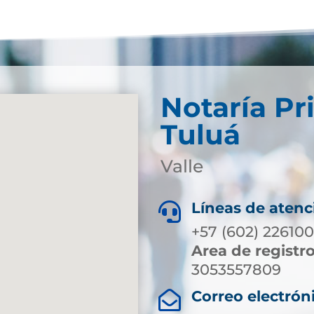
Notaría Pr
Tuluá
Valle
Líneas de atenc

+57 (602) 22610
Area de registr
3053557809
Correo electrón
