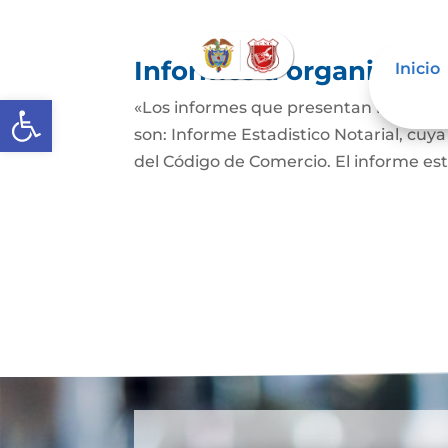
Informes a organismos 
Inicio
Abrir barra de herramientas
«Los informes que presentan los Señor
son: Informe Estadistico Notarial, cuya
del Código de Comercio. El informe es