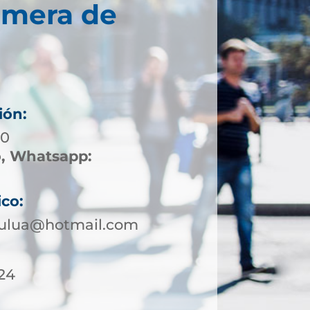
imera de
ión:
00
o, Whatsapp:
ico:
tulua@hotmail.com
 24