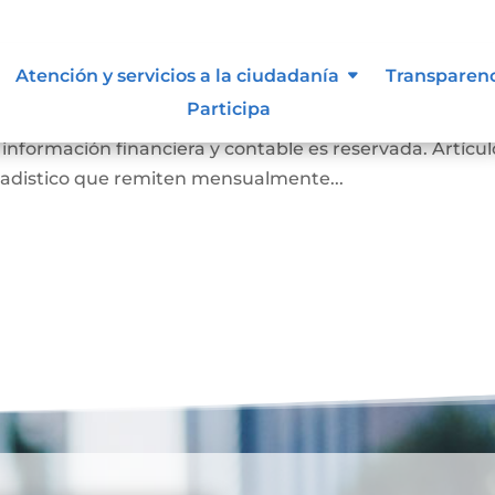
de inspección, vigilancia y contr
Atención y servicios a la ciudadanía
Transparen
Participa
es Notarios a la Superintendencia de Notariado y Regi
 información financiera y contable es reservada. Artícul
tadistico que remiten mensualmente...