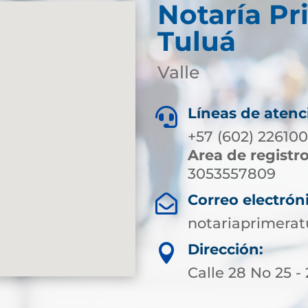
Notaría Pr
Tuluá
Valle
Líneas de atenc

+57 (602) 22610
Area de registr
3053557809
Correo electrón

notariaprimera
Dirección:

Calle 28 No 25 -