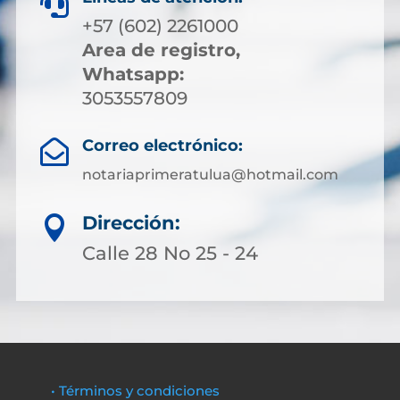

+57 (602) 2261000
Area de registro,
Whatsapp:
3053557809
Correo electrónico:

notariaprimeratulua@hotmail.com
Dirección:

Calle 28 No 25 - 24
• Términos y condiciones