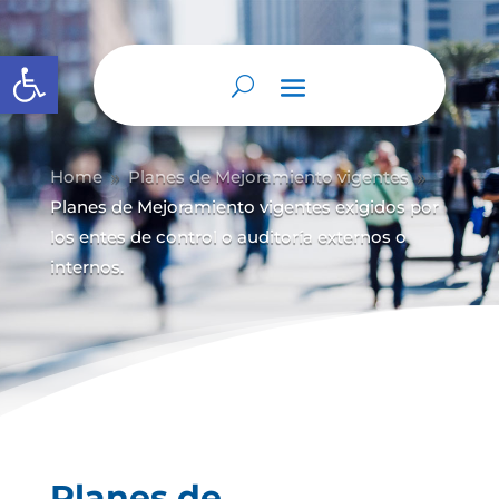
Abrir barra de herramientas
Home
Planes de Mejoramiento vigentes
9
9
Planes de Mejoramiento vigentes exigidos por
los entes de control o auditoría externos o
internos.
Planes de